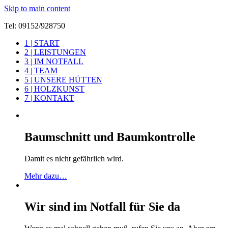
Skip to main content
Tel: 09152/928750
1 | START
Eine weitere WordPress-Seite
2 | LEISTUNGEN
Baumbiber & Gartenputzer
3 | IM NOTFALL
4 | TEAM
5 | UNSERE HÜTTEN
6 | HOLZKUNST
7 | KONTAKT
Baumschnitt und Baumkontrolle
Damit es nicht gefährlich wird.
Mehr dazu…
Wir sind im Notfall für Sie da