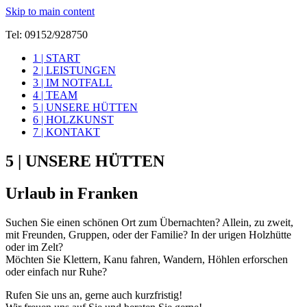
Skip to main content
Tel: 09152/928750
1 | START
Eine weitere WordPress-Seite
2 | LEISTUNGEN
Baumbiber & Gartenputzer
3 | IM NOTFALL
4 | TEAM
5 | UNSERE HÜTTEN
6 | HOLZKUNST
7 | KONTAKT
5 | UNSERE HÜTTEN
Urlaub in Franken
Suchen Sie einen schönen Ort zum Übernachten? Allein, zu zweit,
mit Freunden, Gruppen, oder der Familie? In der urigen Holzhütte
oder im Zelt?
Möchten Sie Klettern, Kanu fahren, Wandern, Höhlen erforschen
oder einfach nur Ruhe?
Rufen Sie uns an, gerne auch kurzfristig!